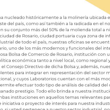
 ha nucleado históricamente a la molinería ubicada e
te del país, como así también a la radicada en el no
 su conjunto más del 50% de la molienda total a niv
ciudad de Rosario, ciudad portuaria cuya zona de in
strial de todo el país, nuestras oficinas se encuentr
rio, uno de los más modernos y funcionales del inter
giosa Bolsa de Comercio de Rosario, institución con 
lítica económica tanto a nivel local, como regional 
a el Consejo Directivo de dicha Bolsa y, además, nu
plentes para integrar en representación del sector m
acional, y cuyos Laboratorios cuentan con el más m
ermite efectuar todo tipo de análisis de calidad del
ganado prestigio. Todo ello brinda a nuestra instituc
mbas instituciones en aquellos temas relevantes pa
e iniciativa o proyecto de interés para nuestra indu
lo, si usted pertenece a nuestro sector industrial,